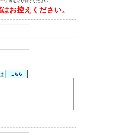
jp/****」等を貼り付けください
稿はお控えください。
は
こちら