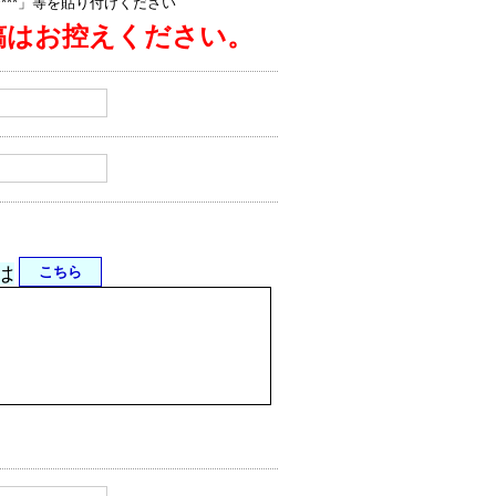
jp/****」等を貼り付けください
稿はお控えください。
は
こちら