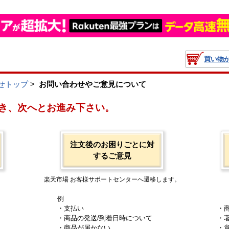
買い物
せトップ
>
お問い合わせやご意見について
き、次へとお進み下さい。
注文後のお困りごとに対
するご意見
楽天市場 お客様サポートセンターへ遷移します。
例
・支払い
・
・商品の発送/到着日時について
・
・商品が届かない
・