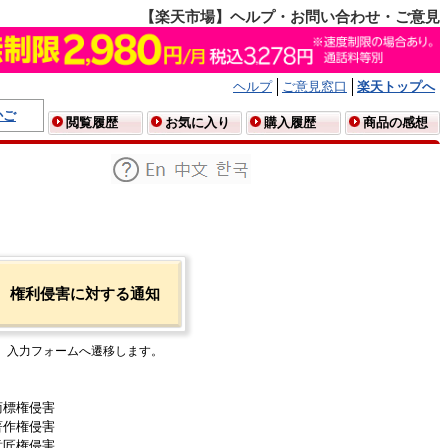
【楽天市場】ヘルプ・お問い合わせ・ご意見
ヘルプ
ご意見窓口
楽天トップへ
かご
閲覧履歴
お気に入り
購入履歴
商品の感想
権利侵害に対する通知
入力フォームへ遷移します。
商標権侵害
著作権侵害
意匠権侵害