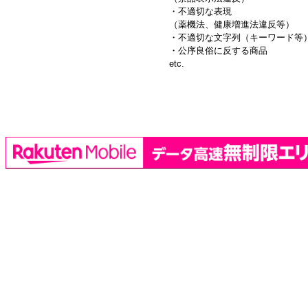
・不適切な表現
（薬機法、健康増進法違反等）
・不適切な文字列（キーワード等
・公序良俗に反する商品
etc.