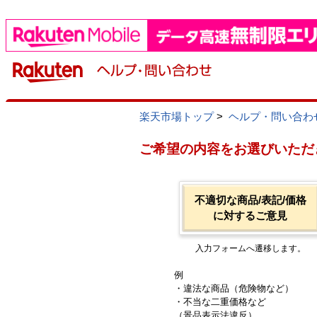
楽天市場トップ
>
ヘルプ・問い合わ
ご希望の内容をお選びいただ
不適切な商品/表記/価格
に対するご意見
入力フォームへ遷移します。
例
・違法な商品（危険物など）
・不当な二重価格など
（景品表示法違反）