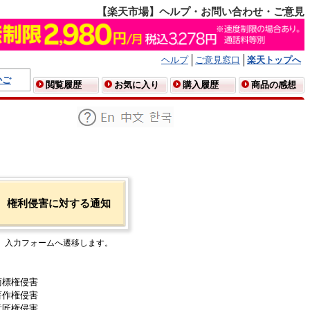
【楽天市場】ヘルプ・お問い合わせ・ご意見
ヘルプ
ご意見窓口
楽天トップへ
かご
閲覧履歴
お気に入り
購入履歴
商品の感想
権利侵害に対する通知
入力フォームへ遷移します。
商標権侵害
著作権侵害
意匠権侵害