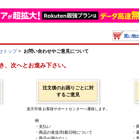
買い物
せトップ
>
お問い合わせやご意見について
き、次へとお進み下さい。
注文後のお困りごとに対
するご意見
楽天市場 お客様サポートセンターへ遷移します。
例
・支払い
・
・商品の発送/到着日時について
・
・商品が届かない
・