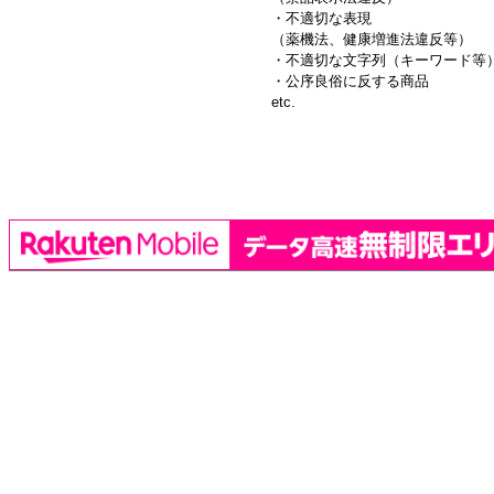
・不適切な表現
（薬機法、健康増進法違反等）
・不適切な文字列（キーワード等
・公序良俗に反する商品
etc.