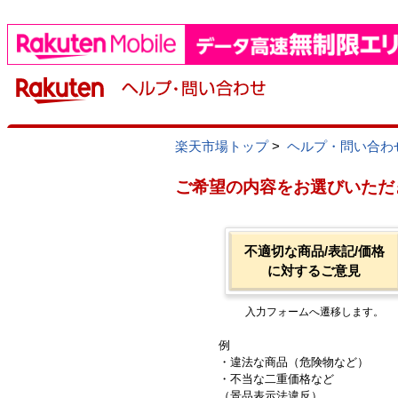
楽天市場トップ
>
ヘルプ・問い合わ
ご希望の内容をお選びいただ
不適切な商品/表記/価格
に対するご意見
入力フォームへ遷移します。
例
・違法な商品（危険物など）
・不当な二重価格など
（景品表示法違反）