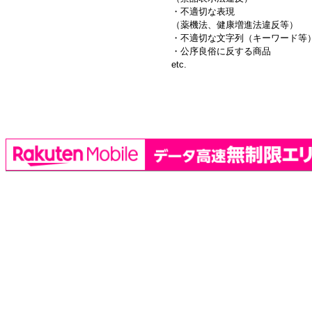
・不適切な表現
（薬機法、健康増進法違反等）
・不適切な文字列（キーワード等
・公序良俗に反する商品
etc.