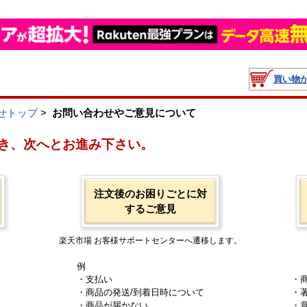
買い物
せトップ
>
お問い合わせやご意見について
き、次へとお進み下さい。
注文後のお困りごとに対
するご意見
楽天市場 お客様サポートセンターへ遷移します。
例
・支払い
・
・商品の発送/到着日時について
・
・商品が届かない
・