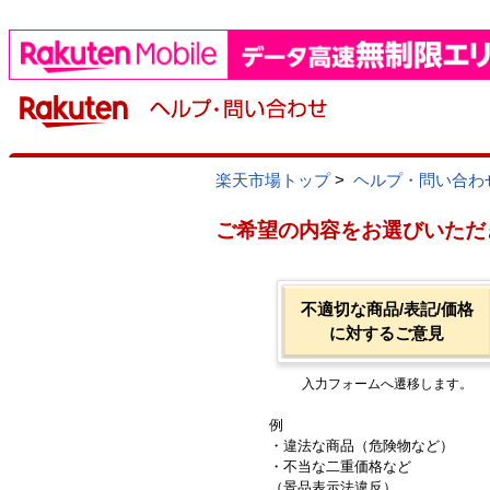
楽天市場トップ
>
ヘルプ・問い合わ
ご希望の内容をお選びいただ
不適切な商品/表記/価格
に対するご意見
入力フォームへ遷移します。
例
・違法な商品（危険物など）
・不当な二重価格など
（景品表示法違反）