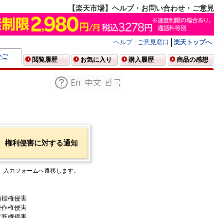
【楽天市場】ヘルプ・お問い合わせ・ご意見
ヘルプ
ご意見窓口
楽天トップへ
かご
閲覧履歴
お気に入り
購入履歴
商品の感想
権利侵害に対する通知
入力フォームへ遷移します。
商標権侵害
著作権侵害
意匠権侵害