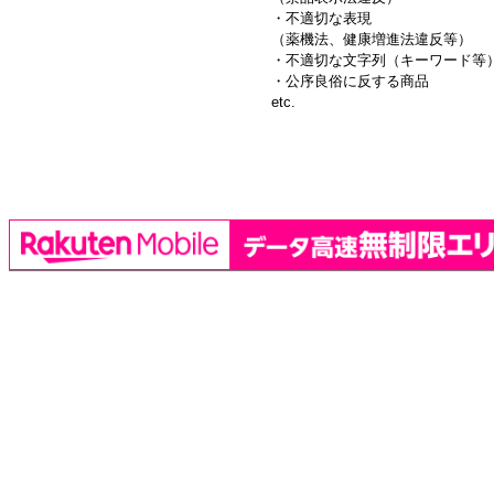
・不適切な表現
（薬機法、健康増進法違反等）
・不適切な文字列（キーワード等
・公序良俗に反する商品
etc.