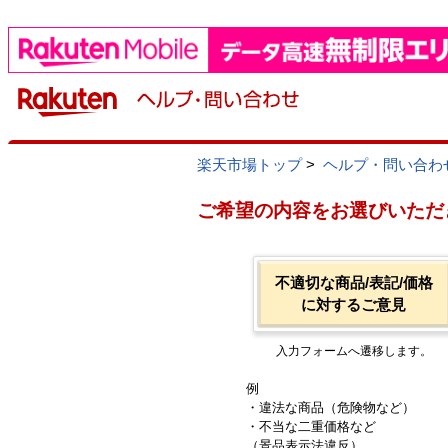
楽天市場トップ
>
ヘルプ・問い合わ
ご希望の内容をお選びいただ
不適切な商品/表記/価格
に対するご意見
入力フォームへ遷移します。
例
・違法な商品（危険物など）
・不当な二重価格など
（景品表示法違反）