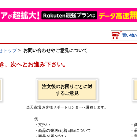
買い物
せトップ
>
お問い合わせやご意見について
き、次へとお進み下さい。
注文後のお困りごとに対
するご意見
楽天市場 お客様サポートセンターへ遷移します。
例
・支払い
・
・商品の発送/到着日時について
・
・商品が届かない
・