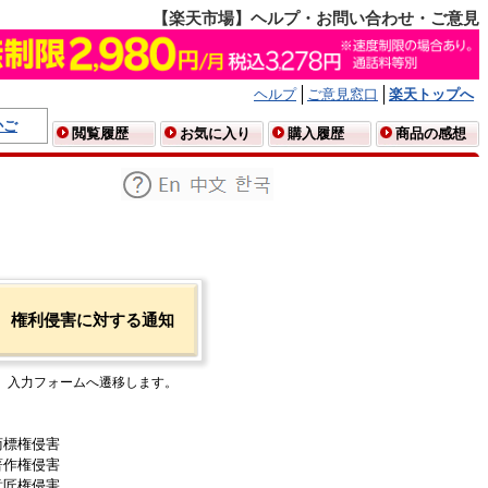
【楽天市場】ヘルプ・お問い合わせ・ご意見
ヘルプ
ご意見窓口
楽天トップへ
かご
閲覧履歴
お気に入り
購入履歴
商品の感想
権利侵害に対する通知
入力フォームへ遷移します。
商標権侵害
著作権侵害
意匠権侵害