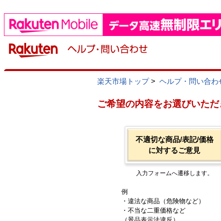
楽天市場トップ
>
ヘルプ・問い合わ
ご希望の内容をお選びいただ
不適切な商品/表記/価格
に対するご意見
入力フォームへ遷移します。
例
・違法な商品（危険物など）
・不当な二重価格など
（景品表示法違反）