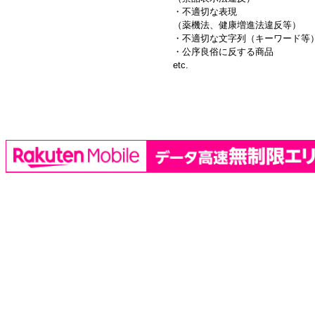
・不適切な表現
（薬機法、健康増進法違反等）
・不適切な文字列（キーワード等
・公序良俗に反する商品
etc.