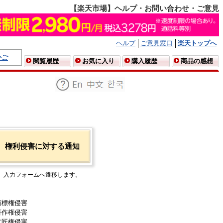
【楽天市場】ヘルプ・お問い合わせ・ご意見
ヘルプ
ご意見窓口
楽天トップへ
かご
閲覧履歴
お気に入り
購入履歴
商品の感想
権利侵害に対する通知
入力フォームへ遷移します。
商標権侵害
著作権侵害
意匠権侵害