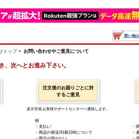
買い物
せトップ
>
お問い合わせやご意見について
き、次へとお進み下さい。
注文後のお困りごとに対
するご意見
楽天市場 お客様サポートセンターへ遷移します。
例
・支払い
・
・商品の発送/到着日時について
・
・商品が届かない
・