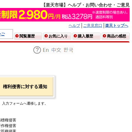
【楽天市場】ヘルプ・お問い合わせ・ご意見
ヘルプ
ご意見窓口
楽天トップへ
かご
閲覧履歴
お気に入り
購入履歴
商品の感想
権利侵害に対する通知
入力フォームへ遷移します。
商標権侵害
著作権侵害
意匠権侵害