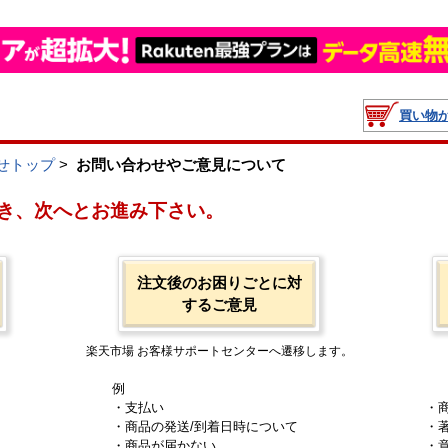
買い物
せトップ
>
お問い合わせやご意見について
き、次へとお進み下さい。
注文後のお困りごとに対
するご意見
楽天市場 お客様サポートセンターへ遷移します。
例
・支払い
・
・商品の発送/到着日時について
・
・商品が届かない
・