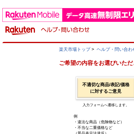
楽天市場トップ
>
ヘルプ・問い合わ
ご希望の内容をお選びいただ
不適切な商品/表記/価格
に対するご意見
入力フォームへ遷移します。
例
・違法な商品（危険物など）
・不当な二重価格など
（景品表示法違反）