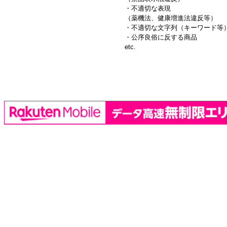
・不適切な表現
（薬機法、健康増進法違反等）
・不適切な文字列（キーワード等
・公序良俗に反する商品
etc.