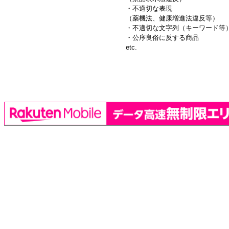
・不適切な表現
（薬機法、健康増進法違反等）
・不適切な文字列（キーワード等
・公序良俗に反する商品
etc.