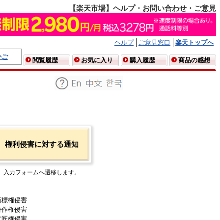
【楽天市場】ヘルプ・お問い合わせ・ご意見
ヘルプ
ご意見窓口
楽天トップへ
かご
閲覧履歴
お気に入り
購入履歴
商品の感想
権利侵害に対する通知
入力フォームへ遷移します。
商標権侵害
著作権侵害
意匠権侵害