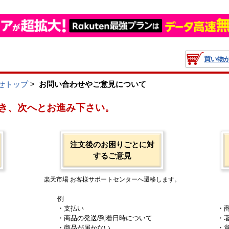
買い物
せトップ
>
お問い合わせやご意見について
き、次へとお進み下さい。
注文後のお困りごとに対
するご意見
楽天市場 お客様サポートセンターへ遷移します。
例
・支払い
・
・商品の発送/到着日時について
・
・商品が届かない
・