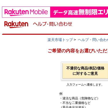
楽天市場トップ
>
ヘルプ・問い合わ
ご希望の内容をお選びいただ
不適切な商品/表記/価格
に対するご意見
入力フォームへ遷移します。
例
・違法な商品（危険物など）
・不当な二重価格など
（景品表示法違反）