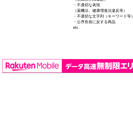
・不適切な表現
（薬機法、健康増進法違反等）
・不適切な文字列（キーワード等
・公序良俗に反する商品
etc.