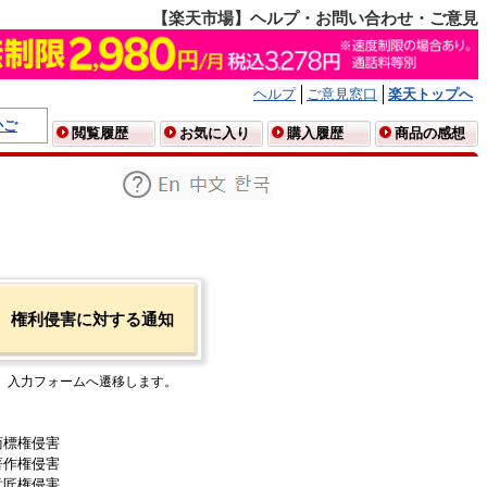
【楽天市場】ヘルプ・お問い合わせ・ご意見
ヘルプ
ご意見窓口
楽天トップへ
かご
閲覧履歴
お気に入り
購入履歴
商品の感想
権利侵害に対する通知
入力フォームへ遷移します。
商標権侵害
著作権侵害
意匠権侵害