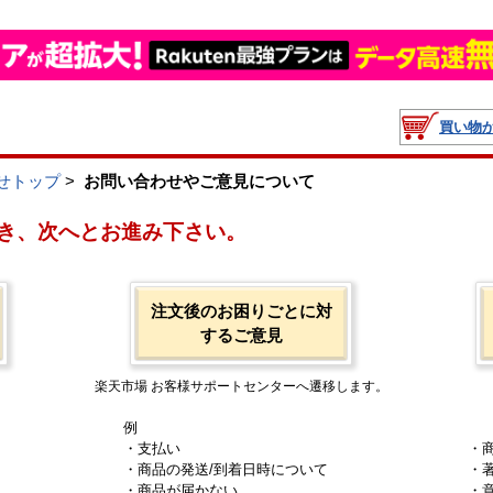
買い物
せトップ
>
お問い合わせやご意見について
き、次へとお進み下さい。
注文後のお困りごとに対
するご意見
楽天市場 お客様サポートセンターへ遷移します。
例
・支払い
・
・商品の発送/到着日時について
・
・商品が届かない
・