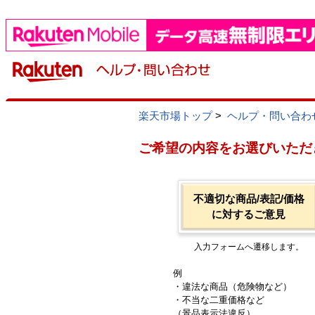
楽天市場トップ
>
ヘルプ・問い合わ
ご希望の内容をお選びいただ
不適切な商品/表記/価格
に対するご意見
入力フォームへ遷移します。
例
・違法な商品（危険物など）
・不当な二重価格など
（景品表示法違反）