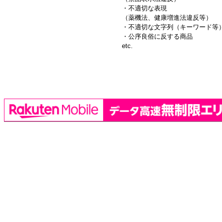
・不適切な表現
（薬機法、健康増進法違反等）
・不適切な文字列（キーワード等
・公序良俗に反する商品
etc.