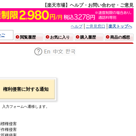
【楽天市場】ヘルプ・お問い合わせ・ご意見
ヘルプ
ご意見窓口
楽天トップへ
かご
閲覧履歴
お気に入り
購入履歴
商品の感想
権利侵害に対する通知
入力フォームへ遷移します。
商標権侵害
著作権侵害
意匠権侵害