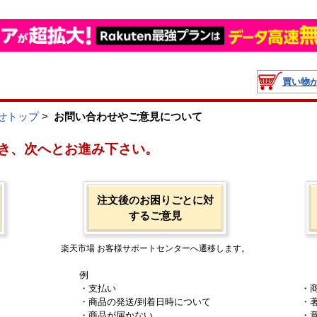
買い物
せトップ
>
お問い合わせやご意見について
き、次へとお進み下さい。
注文後のお困りごとに対
するご意見
楽天市場 お客様サポートセンターへ遷移します。
例
・支払い
・
・商品の発送/到着日時について
・
・商品が届かない
・