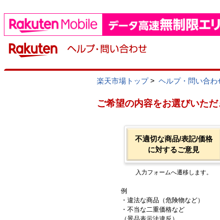
楽天市場トップ
>
ヘルプ・問い合わ
ご希望の内容をお選びいただ
不適切な商品/表記/価格
に対するご意見
入力フォームへ遷移します。
例
・違法な商品（危険物など）
・不当な二重価格など
（景品表示法違反）