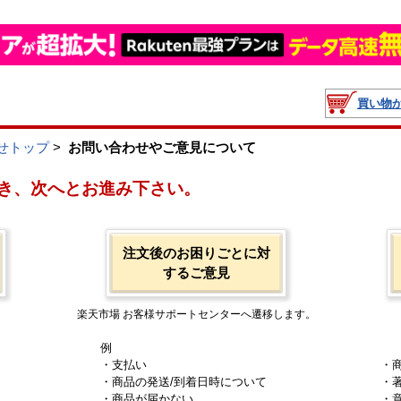
買い物
せトップ
>
お問い合わせやご意見について
き、次へとお進み下さい。
注文後のお困りごとに対
するご意見
楽天市場 お客様サポートセンターへ遷移します。
例
・支払い
・
・商品の発送/到着日時について
・
・商品が届かない
・