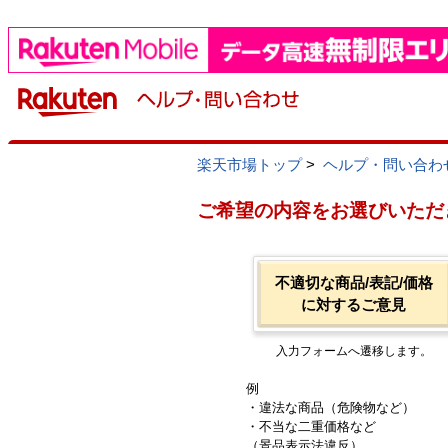
楽天市場トップ
>
ヘルプ・問い合わ
ご希望の内容をお選びいただ
不適切な商品/表記/価格
に対するご意見
入力フォームへ遷移します。
例
・違法な商品（危険物など）
・不当な二重価格など
（景品表示法違反）