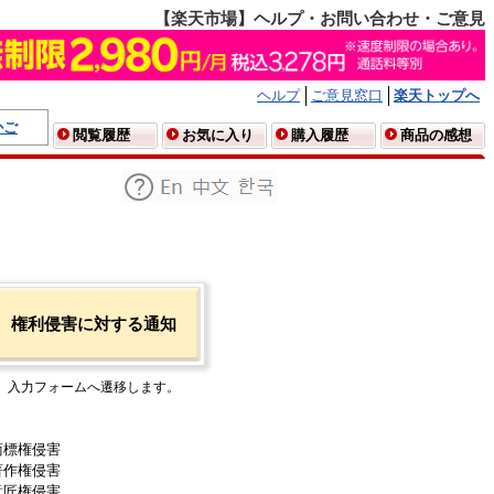
【楽天市場】ヘルプ・お問い合わせ・ご意見
ヘルプ
ご意見窓口
楽天トップへ
かご
閲覧履歴
お気に入り
購入履歴
商品の感想
権利侵害に対する通知
入力フォームへ遷移します。
商標権侵害
著作権侵害
意匠権侵害