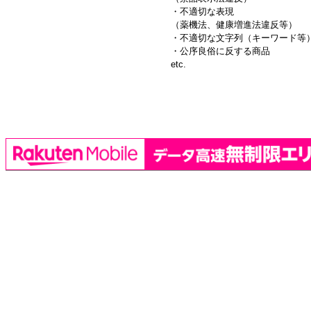
・不適切な表現
（薬機法、健康増進法違反等）
・不適切な文字列（キーワード等
・公序良俗に反する商品
etc.