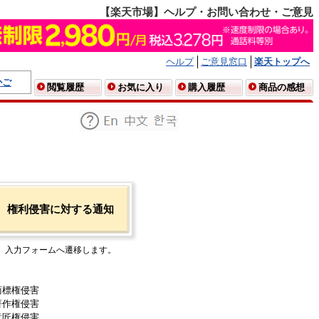
【楽天市場】ヘルプ・お問い合わせ・ご意見
ヘルプ
ご意見窓口
楽天トップへ
かご
閲覧履歴
お気に入り
購入履歴
商品の感想
権利侵害に対する通知
入力フォームへ遷移します。
商標権侵害
著作権侵害
意匠権侵害