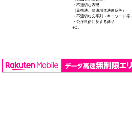
・不適切な表現
（薬機法、健康増進法違反等）
・不適切な文字列（キーワード等
・公序良俗に反する商品
etc.