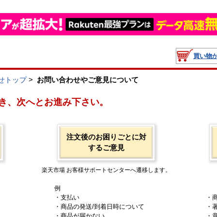
買い物
せトップ
>
お問い合わせやご意見について
き、次へとお進み下さい。
注文後のお困りごとに対
するご意見
楽天市場 お客様サポートセンターへ遷移します。
例
・支払い
・
・商品の発送/到着日時について
・
・商品が届かない
・