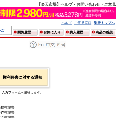
【楽天市場】ヘルプ・お問い合わせ・ご意見
ヘルプ
ご意見窓口
楽天トップへ
かご
閲覧履歴
お気に入り
購入履歴
商品の感想
権利侵害に対する通知
入力フォームへ遷移します。
商標権侵害
著作権侵害
意匠権侵害