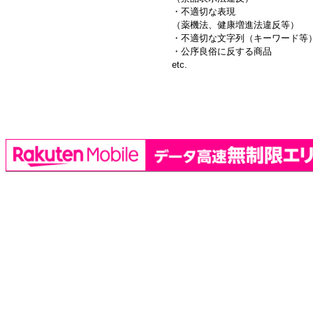
・不適切な表現
（薬機法、健康増進法違反等）
・不適切な文字列（キーワード等
・公序良俗に反する商品
etc.