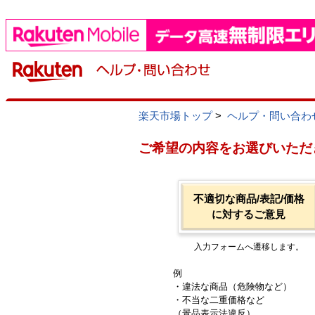
楽天市場トップ
>
ヘルプ・問い合わ
ご希望の内容をお選びいただ
不適切な商品/表記/価格
に対するご意見
入力フォームへ遷移します。
例
・違法な商品（危険物など）
・不当な二重価格など
（景品表示法違反）