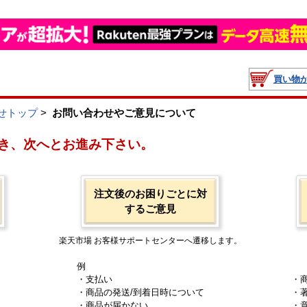
買い物
せトップ
>
お問い合わせやご意見について
き、次へとお進み下さい。
注文後のお困りごとに対
するご意見
楽天市場 お客様サポートセンターへ遷移します。
例
・支払い
・
・商品の発送/到着日時について
・
・商品が届かない
・