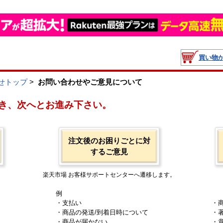
買い物
せトップ
>
お問い合わせやご意見について
き、次へとお進み下さい。
注文後のお困りごとに対
するご意見
楽天市場 お客様サポートセンターへ遷移します。
例
・支払い
・
・商品の発送/到着日時について
・
・商品が届かない
・