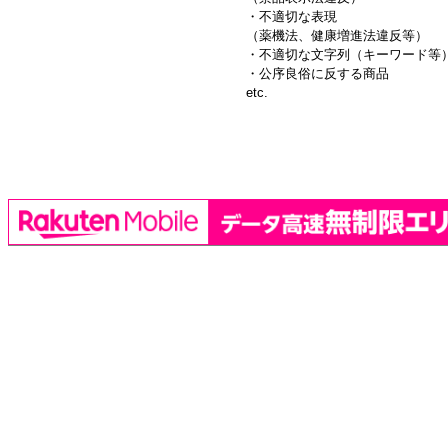
・不適切な表現
（薬機法、健康増進法違反等）
・不適切な文字列（キーワード等
・公序良俗に反する商品
etc.