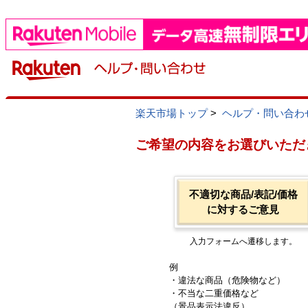
楽天市場トップ
>
ヘルプ・問い合わ
ご希望の内容をお選びいただ
不適切な商品/表記/価格
に対するご意見
入力フォームへ遷移します。
例
・違法な商品（危険物など）
・不当な二重価格など
（景品表示法違反）