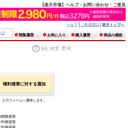
【楽天市場】ヘルプ・お問い合わせ・ご意見
ヘルプ
ご意見窓口
楽天トップへ
かご
閲覧履歴
お気に入り
購入履歴
商品の感想
権利侵害に対する通知
入力フォームへ遷移します。
商標権侵害
著作権侵害
意匠権侵害