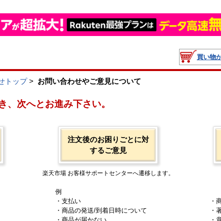
買い物
せトップ
>
お問い合わせやご意見について
き、次へとお進み下さい。
注文後のお困りごとに対
するご意見
楽天市場 お客様サポートセンターへ遷移します。
例
・支払い
・
・商品の発送/到着日時について
・
・商品が届かない
・