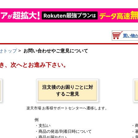
買い物
せトップ
>
お問い合わせやご意見について
き、次へとお進み下さい。
注文後のお困りごとに対
するご意見
楽天市場 お客様サポートセンターへ遷移します。
例
・支払い
・
・商品の発送/到着日時について
・
・商品が届かない
・