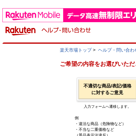
楽天市場トップ
>
ヘルプ・問い合わ
ご希望の内容をお選びいただ
不適切な商品/表記/価格
に対するご意見
入力フォームへ遷移します。
例
・違法な商品（危険物など）
・不当な二重価格など
（景品表示法違反）