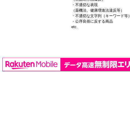
・不適切な表現
（薬機法、健康増進法違反等）
・不適切な文字列（キーワード等
・公序良俗に反する商品
etc.