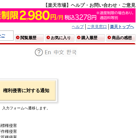
【楽天市場】ヘルプ・お問い合わせ・ご意見
ヘルプ
ご意見窓口
楽天トップへ
かご
閲覧履歴
お気に入り
購入履歴
商品の感想
権利侵害に対する通知
入力フォームへ遷移します。
商標権侵害
著作権侵害
意匠権侵害