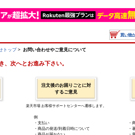
買い物
せトップ
>
お問い合わせやご意見について
き、次へとお進み下さい。
注文後のお困りごとに対
するご意見
楽天市場 お客様サポートセンターへ遷移します。
例
・支払い
・
・商品の発送/到着日時について
・
・商品が届かない
・