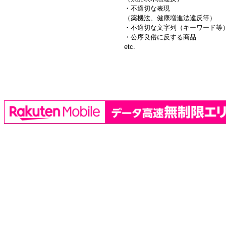
・不適切な表現
（薬機法、健康増進法違反等）
・不適切な文字列（キーワード等
・公序良俗に反する商品
etc.