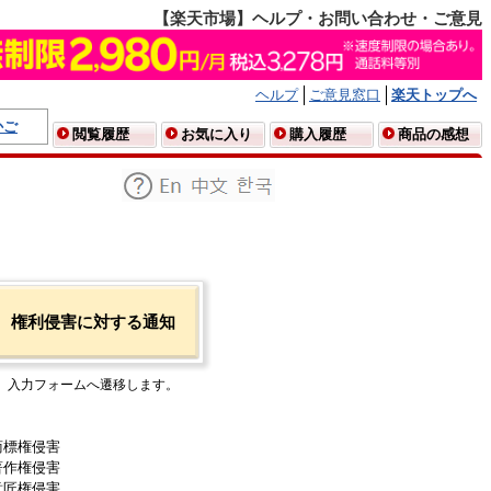
【楽天市場】ヘルプ・お問い合わせ・ご意見
ヘルプ
ご意見窓口
楽天トップへ
かご
閲覧履歴
お気に入り
購入履歴
商品の感想
権利侵害に対する通知
入力フォームへ遷移します。
商標権侵害
著作権侵害
意匠権侵害