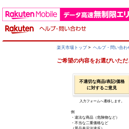
楽天市場トップ
>
ヘルプ・問い合わ
ご希望の内容をお選びいただ
不適切な商品/表記/価格
に対するご意見
入力フォームへ遷移します。
例
・違法な商品（危険物など）
・不当な二重価格など
（景品表示法違反）