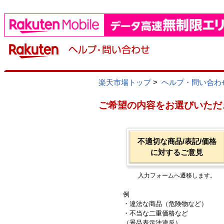
楽天市場トップ
>
ヘルプ・問い合わ
ご希望の内容をお選びいただ
不適切な商品/表記/価格
に対するご意見
入力フォームへ遷移します。
例
・違法な商品（危険物など）
・不当な二重価格など
（景品表示法違反）