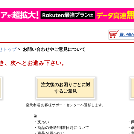
買い物
せトップ
>
お問い合わせやご意見について
き、次へとお進み下さい。
注文後のお困りごとに対
するご意見
楽天市場 お客様サポートセンターへ遷移します。
例
・支払い
・
・商品の発送/到着日時について
・
・商品が届かない
・