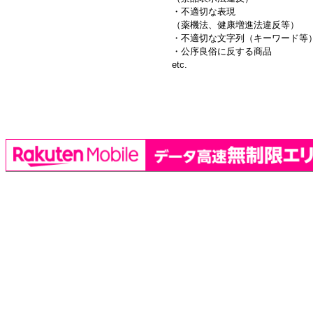
・不適切な表現
（薬機法、健康増進法違反等）
・不適切な文字列（キーワード等
・公序良俗に反する商品
etc.