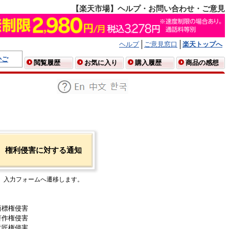
【楽天市場】ヘルプ・お問い合わせ・ご意見
ヘルプ
ご意見窓口
楽天トップへ
かご
閲覧履歴
お気に入り
購入履歴
商品の感想
権利侵害に対する通知
入力フォームへ遷移します。
商標権侵害
著作権侵害
意匠権侵害