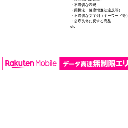
・不適切な表現
（薬機法、健康増進法違反等）
・不適切な文字列（キーワード等
・公序良俗に反する商品
etc.