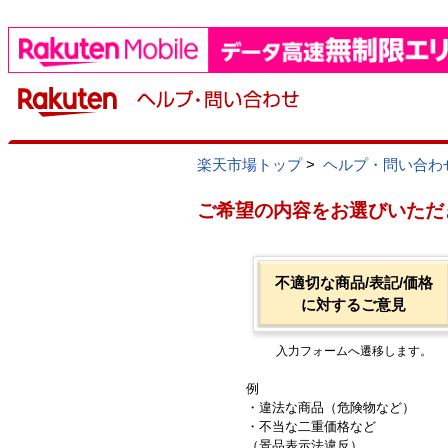
楽天市場トップ
>
ヘルプ・問い合わ
ご希望の内容をお選びいただ
不適切な商品/表記/価格
に対するご意見
入力フォームへ遷移します。
例
・違法な商品（危険物など）
・不当な二重価格など
（景品表示法違反）