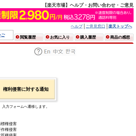
【楽天市場】ヘルプ・お問い合わせ・ご意見
ヘルプ
ご意見窓口
楽天トップへ
かご
閲覧履歴
お気に入り
購入履歴
商品の感想
権利侵害に対する通知
入力フォームへ遷移します。
商標権侵害
著作権侵害
意匠権侵害