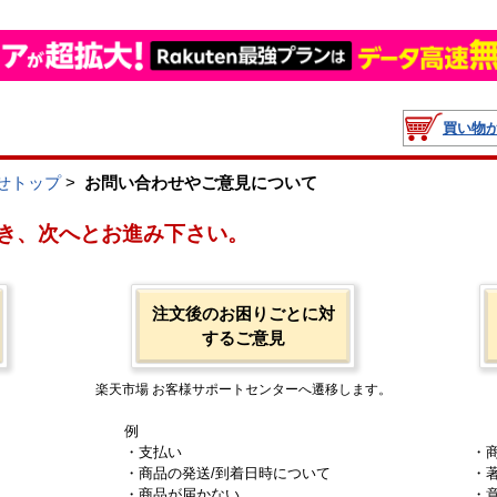
買い物
せトップ
>
お問い合わせやご意見について
き、次へとお進み下さい。
注文後のお困りごとに対
するご意見
楽天市場 お客様サポートセンターへ遷移します。
例
・支払い
・
・商品の発送/到着日時について
・
・商品が届かない
・