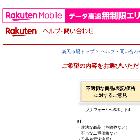
楽天市場トップ
>
ヘルプ・問い合わ
ご希望の内容をお選びいただ
不適切な商品/表記/価格
に対するご意見
入力フォームへ遷移します。
例
・違法な商品（危険物など）
・不当な二重価格など
（景品表示法違反）