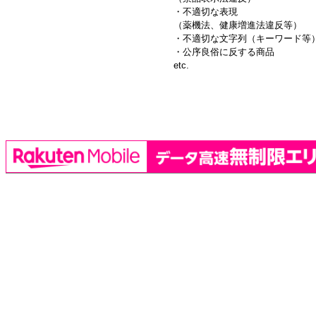
・不適切な表現
（薬機法、健康増進法違反等）
・不適切な文字列（キーワード等
・公序良俗に反する商品
etc.