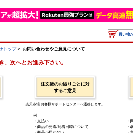
買い物
せトップ
>
お問い合わせやご意見について
き、次へとお進み下さい。
注文後のお困りごとに対
するご意見
楽天市場 お客様サポートセンターへ遷移します。
例
・支払い
・
・商品の発送/到着日時について
・
・商品が届かない
・