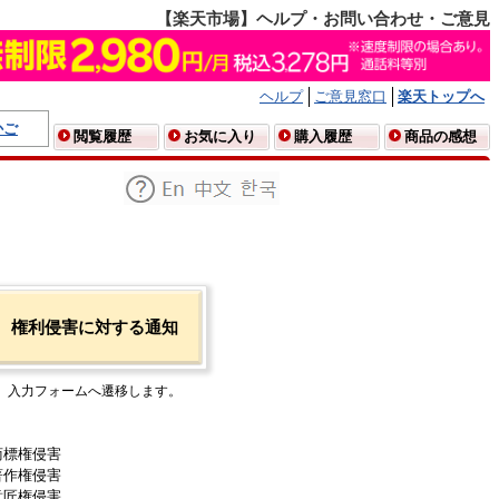
【楽天市場】ヘルプ・お問い合わせ・ご意見
ヘルプ
ご意見窓口
楽天トップへ
かご
閲覧履歴
お気に入り
購入履歴
商品の感想
権利侵害に対する通知
入力フォームへ遷移します。
商標権侵害
著作権侵害
意匠権侵害