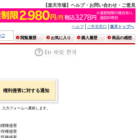
【楽天市場】ヘルプ・お問い合わせ・ご意見
ヘルプ
ご意見窓口
楽天トップへ
かご
閲覧履歴
お気に入り
購入履歴
商品の感想
権利侵害に対する通知
入力フォームへ遷移します。
商標権侵害
著作権侵害
意匠権侵害