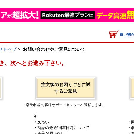
買い物
せトップ
>
お問い合わせやご意見について
き、次へとお進み下さい。
注文後のお困りごとに対
するご意見
楽天市場 お客様サポートセンターへ遷移します。
例
・支払い
・
・商品の発送/到着日時について
・
・商品が届かない
・