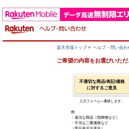
楽天市場トップ
>
ヘルプ・問い合わ
ご希望の内容をお選びいただ
不適切な商品/表記/価格
に対するご意見
入力フォームへ遷移します。
例
・違法な商品（危険物など）
・不当な二重価格など
（景品表示法違反）