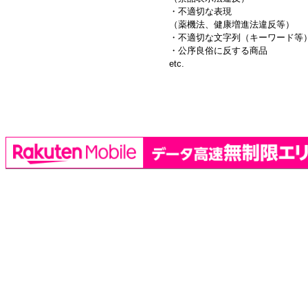
・不適切な表現
（薬機法、健康増進法違反等）
・不適切な文字列（キーワード等
・公序良俗に反する商品
etc.