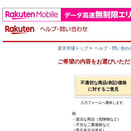
楽天市場トップ
>
ヘルプ・問い合わ
ご希望の内容をお選びいただ
不適切な商品/表記/価格
に対するご意見
入力フォームへ遷移します。
例
・違法な商品（危険物など）
・不当な二重価格など
（景品表示法違反）