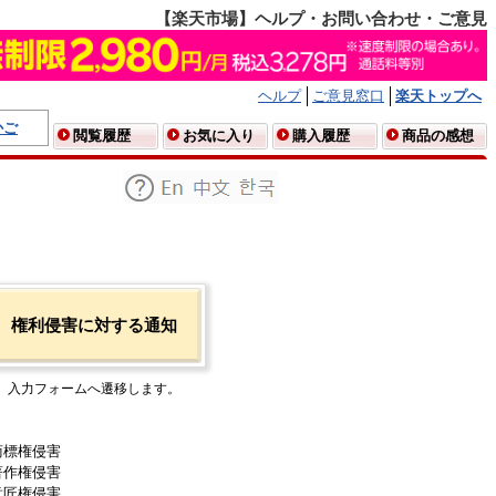
【楽天市場】ヘルプ・お問い合わせ・ご意見
ヘルプ
ご意見窓口
楽天トップへ
かご
閲覧履歴
お気に入り
購入履歴
商品の感想
権利侵害に対する通知
入力フォームへ遷移します。
商標権侵害
著作権侵害
意匠権侵害