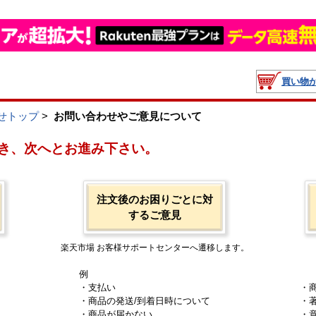
買い物
せトップ
>
お問い合わせやご意見について
き、次へとお進み下さい。
注文後のお困りごとに対
するご意見
楽天市場 お客様サポートセンターへ遷移します。
例
・支払い
・
・商品の発送/到着日時について
・
・商品が届かない
・