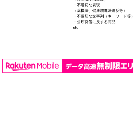
・不適切な表現
（薬機法、健康増進法違反等）
・不適切な文字列（キーワード等
・公序良俗に反する商品
etc.