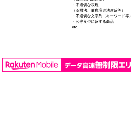
・不適切な表現
（薬機法、健康増進法違反等）
・不適切な文字列（キーワード等
・公序良俗に反する商品
etc.