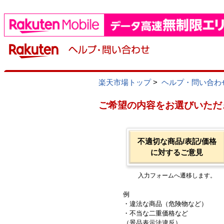
楽天市場トップ
>
ヘルプ・問い合わ
ご希望の内容をお選びいただ
不適切な商品/表記/価格
に対するご意見
入力フォームへ遷移します。
例
・違法な商品（危険物など）
・不当な二重価格など
（景品表示法違反）