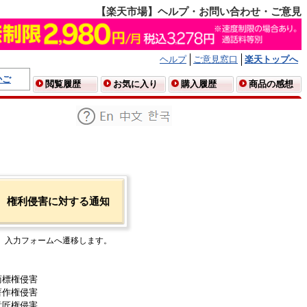
【楽天市場】ヘルプ・お問い合わせ・ご意見
ヘルプ
ご意見窓口
楽天トップへ
かご
閲覧履歴
お気に入り
購入履歴
商品の感想
権利侵害に対する通知
入力フォームへ遷移します。
商標権侵害
著作権侵害
意匠権侵害