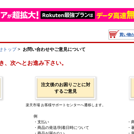
買い物
せトップ
>
お問い合わせやご意見について
き、次へとお進み下さい。
注文後のお困りごとに対
するご意見
楽天市場 お客様サポートセンターへ遷移します。
例
・支払い
・
・商品の発送/到着日時について
・
・商品が届かない
・