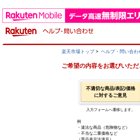
楽天市場トップ
>
ヘルプ・問い合わ
ご希望の内容をお選びいただ
不適切な商品/表記/価格
に対するご意見
入力フォームへ遷移します。
例
・違法な商品（危険物など）
・不当な二重価格など
（景品表示法違反）