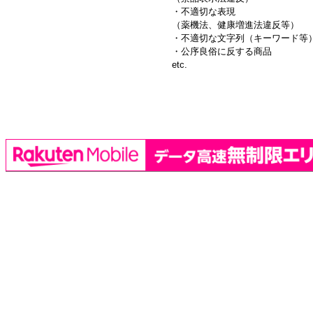
・不適切な表現
（薬機法、健康増進法違反等）
・不適切な文字列（キーワード等
・公序良俗に反する商品
etc.