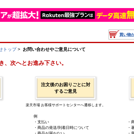
買い物
せトップ
>
お問い合わせやご意見について
き、次へとお進み下さい。
注文後のお困りごとに対
するご意見
楽天市場 お客様サポートセンターへ遷移します。
例
・支払い
・
・商品の発送/到着日時について
・
・商品が届かない
・