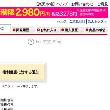
【楽天市場】ヘルプ・お問い合わせ・ご意見
ヘルプ
ご意見窓口
楽天トップへ
かご
閲覧履歴
お気に入り
購入履歴
商品の感想
権利侵害に対する通知
入力フォームへ遷移します。
商標権侵害
著作権侵害
意匠権侵害