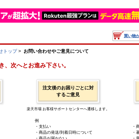
買い物
せトップ
>
お問い合わせやご意見について
き、次へとお進み下さい。
注文後のお困りごとに対
するご意見
楽天市場 お客様サポートセンターへ遷移します。
例
・支払い
・
・商品の発送/到着日時について
・
・商品が届かない
・