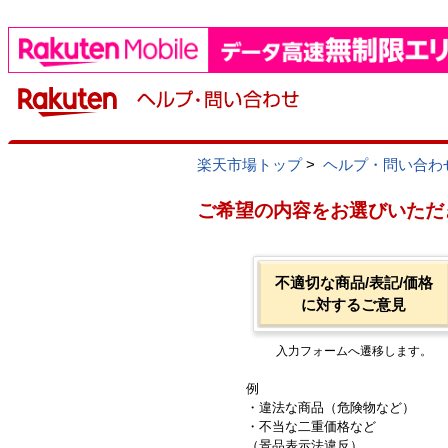
楽天市場トップ
>
ヘルプ・問い合わ
ご希望の内容をお選びいただ
不適切な商品/表記/価格
に対するご意見
入力フォームへ遷移します。
例
・違法な商品（危険物など）
・不当な二重価格など
（景品表示法違反）