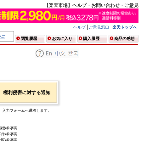
【楽天市場】ヘルプ・お問い合わせ・ご意見
ヘルプ
ご意見窓口
楽天トップへ
かご
閲覧履歴
お気に入り
購入履歴
商品の感想
権利侵害に対する通知
入力フォームへ遷移します。
商標権侵害
著作権侵害
意匠権侵害