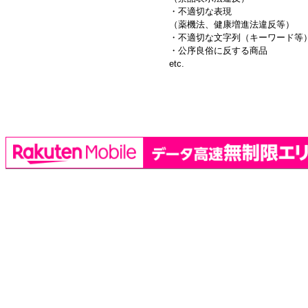
・不適切な表現
（薬機法、健康増進法違反等）
・不適切な文字列（キーワード等
・公序良俗に反する商品
etc.