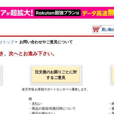
買い物
せトップ
>
お問い合わせやご意見について
き、次へとお進み下さい。
注文後のお困りごとに対
するご意見
楽天市場 お客様サポートセンターへ遷移します。
例
・支払い
・
・商品の発送/到着日時について
・
・商品が届かない
・