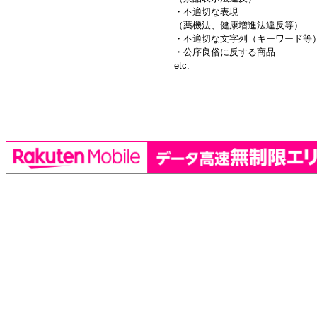
・不適切な表現
（薬機法、健康増進法違反等）
・不適切な文字列（キーワード等
・公序良俗に反する商品
etc.