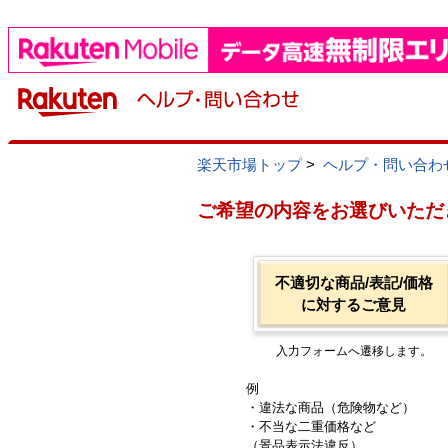
楽天市場トップ
>
ヘルプ・問い合わ
ご希望の内容をお選びいただ
不適切な商品/表記/価格
に対するご意見
入力フォームへ遷移します。
例
・違法な商品（危険物など）
・不当な二重価格など
（景品表示法違反）