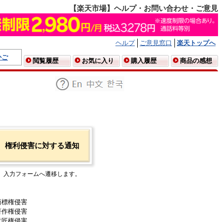
【楽天市場】ヘルプ・お問い合わせ・ご意見
ヘルプ
ご意見窓口
楽天トップへ
かご
閲覧履歴
お気に入り
購入履歴
商品の感想
権利侵害に対する通知
入力フォームへ遷移します。
商標権侵害
著作権侵害
意匠権侵害