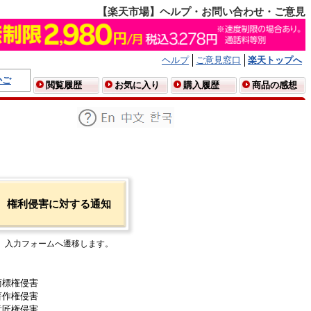
【楽天市場】ヘルプ・お問い合わせ・ご意見
ヘルプ
ご意見窓口
楽天トップへ
かご
閲覧履歴
お気に入り
購入履歴
商品の感想
権利侵害に対する通知
入力フォームへ遷移します。
商標権侵害
著作権侵害
意匠権侵害