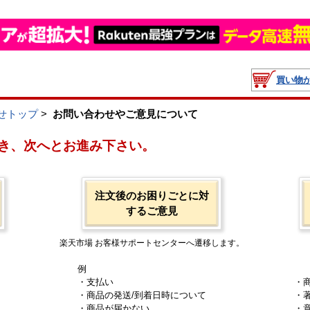
買い物
せトップ
>
お問い合わせやご意見について
き、次へとお進み下さい。
注文後のお困りごとに対
するご意見
楽天市場 お客様サポートセンターへ遷移します。
例
・支払い
・
・商品の発送/到着日時について
・
・商品が届かない
・