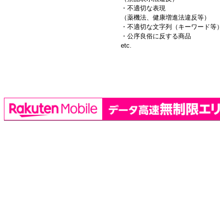
・不適切な表現
（薬機法、健康増進法違反等）
・不適切な文字列（キーワード等
・公序良俗に反する商品
etc.