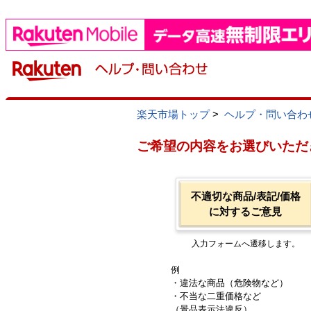
楽天市場トップ
>
ヘルプ・問い合わ
ご希望の内容をお選びいただ
不適切な商品/表記/価格
に対するご意見
入力フォームへ遷移します。
例
・違法な商品（危険物など）
・不当な二重価格など
（景品表示法違反）