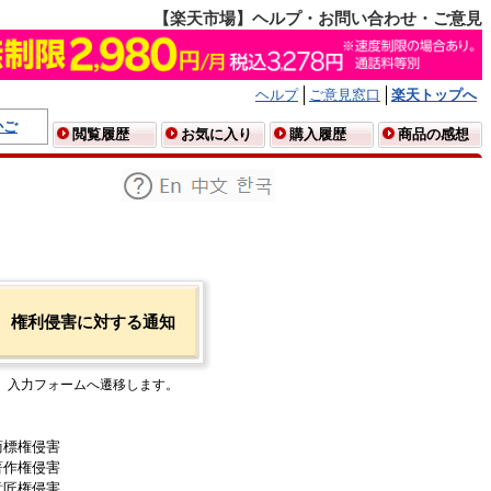
【楽天市場】ヘルプ・お問い合わせ・ご意見
ヘルプ
ご意見窓口
楽天トップへ
かご
閲覧履歴
お気に入り
購入履歴
商品の感想
権利侵害に対する通知
入力フォームへ遷移します。
商標権侵害
著作権侵害
意匠権侵害