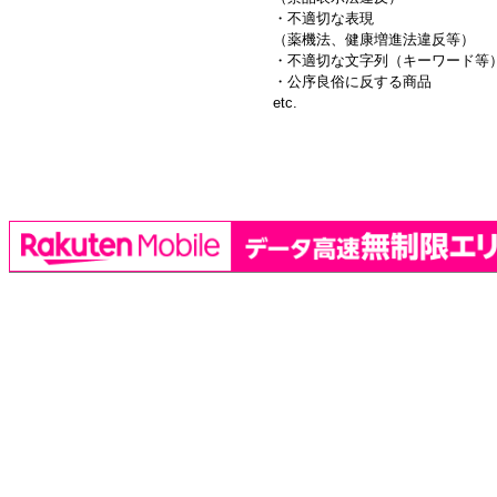
・不適切な表現
（薬機法、健康増進法違反等）
・不適切な文字列（キーワード等
・公序良俗に反する商品
etc.