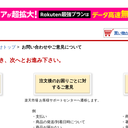
買い物
せトップ
>
お問い合わせやご意見について
き、次へとお進み下さい。
注文後のお困りごとに対
するご意見
楽天市場 お客様サポートセンターへ遷移します。
例
・支払い
・
・商品の発送/到着日時について
・
・商品が届かない
・