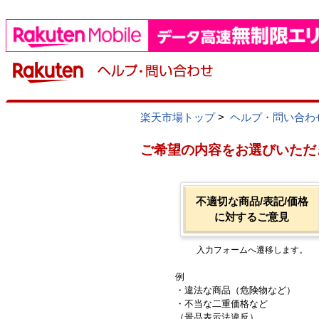
楽天市場トップ
>
ヘルプ・問い合わ
ご希望の内容をお選びいただ
不適切な商品/表記/価格
に対するご意見
入力フォームへ遷移します。
例
・違法な商品（危険物など）
・不当な二重価格など
（景品表示法違反）