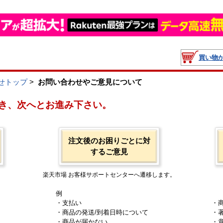
買い物
せトップ
>
お問い合わせやご意見について
き、次へとお進み下さい。
注文後のお困りごとに対
するご意見
楽天市場 お客様サポートセンターへ遷移します。
例
・支払い
・
・商品の発送/到着日時について
・
・商品が届かない
・