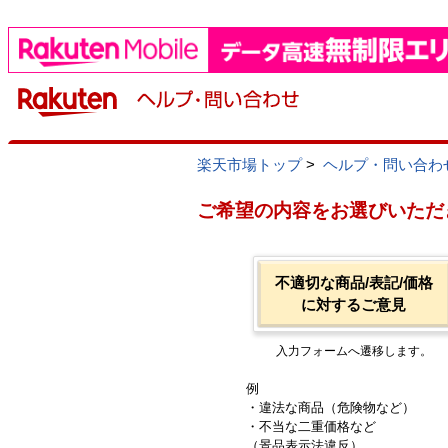
楽天市場トップ
>
ヘルプ・問い合わ
ご希望の内容をお選びいただ
不適切な商品/表記/価格
に対するご意見
入力フォームへ遷移します。
例
・違法な商品（危険物など）
・不当な二重価格など
（景品表示法違反）