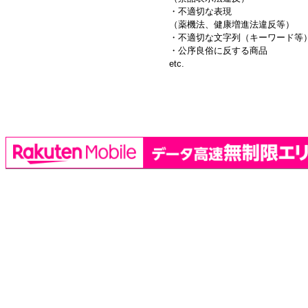
・不適切な表現
（薬機法、健康増進法違反等）
・不適切な文字列（キーワード等
・公序良俗に反する商品
etc.