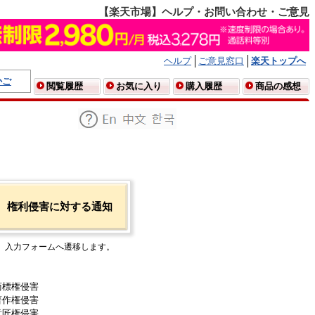
【楽天市場】ヘルプ・お問い合わせ・ご意見
ヘルプ
ご意見窓口
楽天トップへ
かご
閲覧履歴
お気に入り
購入履歴
商品の感想
権利侵害に対する通知
入力フォームへ遷移します。
商標権侵害
著作権侵害
意匠権侵害