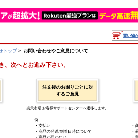
買い物
せトップ
>
お問い合わせやご意見について
き、次へとお進み下さい。
注文後のお困りごとに対
するご意見
楽天市場 お客様サポートセンターへ遷移します。
例
・支払い
・
・商品の発送/到着日時について
・
・商品が届かない
・