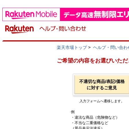
楽天市場トップ
>
ヘルプ・問い合わ
ご希望の内容をお選びいただ
不適切な商品/表記/価格
に対するご意見
入力フォームへ遷移します。
例
・違法な商品（危険物など）
・不当な二重価格など
（景品表示法違反）