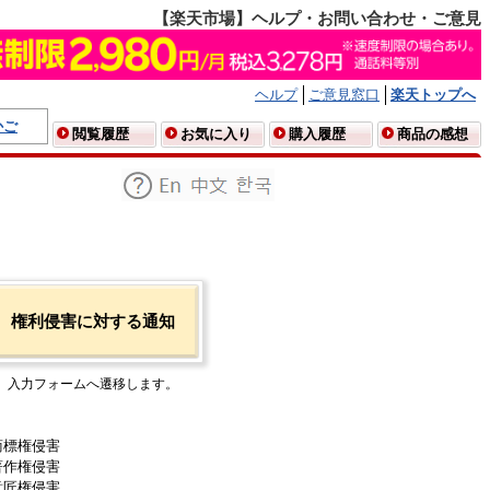
【楽天市場】ヘルプ・お問い合わせ・ご意見
ヘルプ
ご意見窓口
楽天トップへ
かご
閲覧履歴
お気に入り
購入履歴
商品の感想
権利侵害に対する通知
入力フォームへ遷移します。
商標権侵害
著作権侵害
意匠権侵害