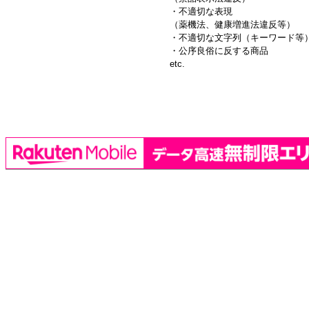
・不適切な表現
（薬機法、健康増進法違反等）
・不適切な文字列（キーワード等
・公序良俗に反する商品
etc.