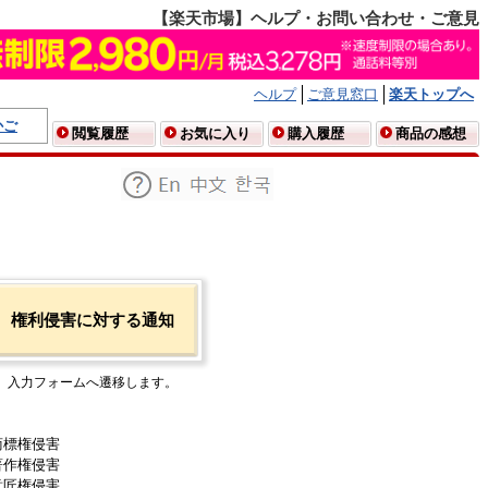
【楽天市場】ヘルプ・お問い合わせ・ご意見
ヘルプ
ご意見窓口
楽天トップへ
かご
閲覧履歴
お気に入り
購入履歴
商品の感想
権利侵害に対する通知
入力フォームへ遷移します。
商標権侵害
著作権侵害
意匠権侵害