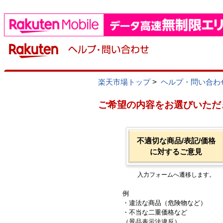
楽天市場トップ
>
ヘルプ・問い合わ
ご希望の内容をお選びいただ
不適切な商品/表記/価格
に対するご意見
入力フォームへ遷移します。
例
・違法な商品（危険物など）
・不当な二重価格など
（景品表示法違反）