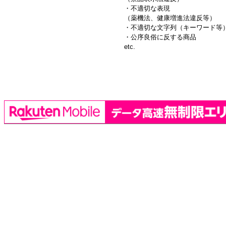
・不適切な表現
（薬機法、健康増進法違反等）
・不適切な文字列（キーワード等
・公序良俗に反する商品
etc.