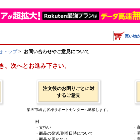
買い物
せトップ
>
お問い合わせやご意見について
き、次へとお進み下さい。
注文後のお困りごとに対
するご意見
楽天市場 お客様サポートセンターへ遷移します。
例
・支払い
・
・商品の発送/到着日時について
・
・商品が届かない
・