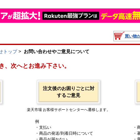
買い物
せトップ
>
お問い合わせやご意見について
き、次へとお進み下さい。
注文後のお困りごとに対
するご意見
楽天市場 お客様サポートセンターへ遷移します。
例
・支払い
・
・商品の発送/到着日時について
・
・商品が届かない
・