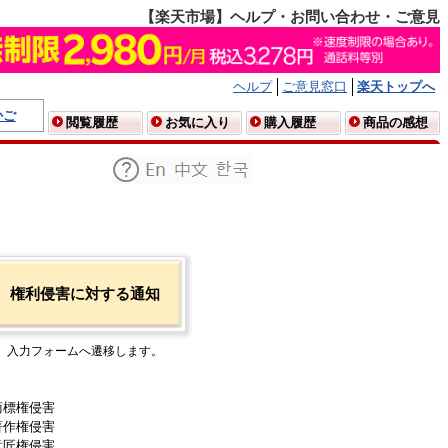
【楽天市場】ヘルプ・お問い合わせ・ご意見
ヘルプ
ご意見窓口
楽天トップへ
かご
閲覧履歴
お気に入り
購入履歴
商品の感想
権利侵害に対する通知
入力フォームへ遷移します。
商標権侵害
著作権侵害
意匠権侵害