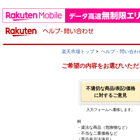
楽天市場トップ
>
ヘルプ・問い合わ
ご希望の内容をお選びいただ
不適切な商品/表記/価格
に対するご意見
入力フォームへ遷移します。
例
・違法な商品（危険物など）
・不当な二重価格など
（景品表示法違反）