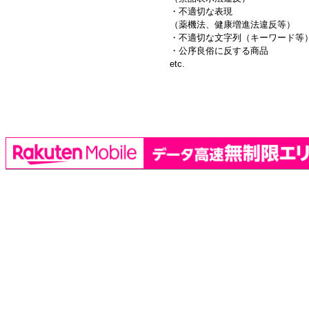
・不適切な表現
（薬機法、健康増進法違反等）
・不適切な文字列（キーワード等
・公序良俗に反する商品
etc.