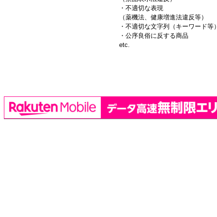
・不適切な表現
（薬機法、健康増進法違反等）
・不適切な文字列（キーワード等
・公序良俗に反する商品
etc.