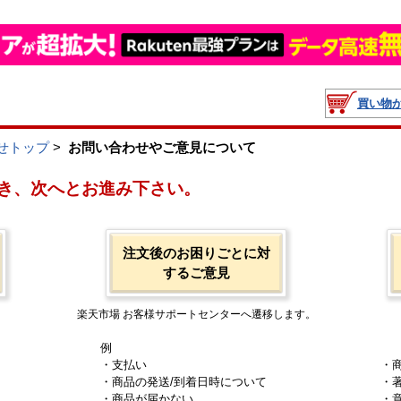
買い物
せトップ
>
お問い合わせやご意見について
き、次へとお進み下さい。
注文後のお困りごとに対
するご意見
楽天市場 お客様サポートセンターへ遷移します。
例
・支払い
・
・商品の発送/到着日時について
・
・商品が届かない
・