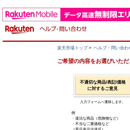
楽天市場トップ
>
ヘルプ・問い合わ
ご希望の内容をお選びいただ
不適切な商品/表記/価格
に対するご意見
入力フォームへ遷移します。
例
・違法な商品（危険物など）
・不当な二重価格など
（景品表示法違反）