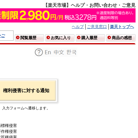
【楽天市場】ヘルプ・お問い合わせ・ご意見
ヘルプ
ご意見窓口
楽天トップへ
かご
閲覧履歴
お気に入り
購入履歴
商品の感想
権利侵害に対する通知
入力フォームへ遷移します。
商標権侵害
著作権侵害
意匠権侵害