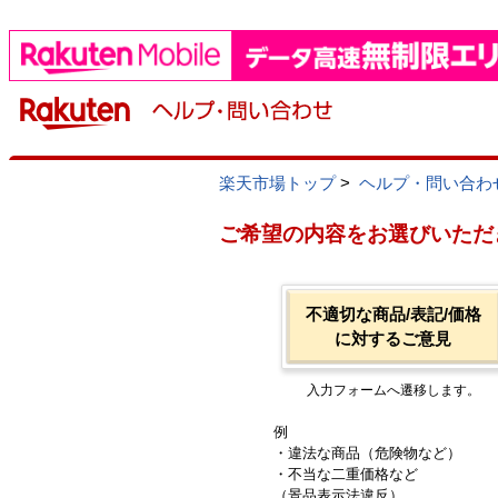
楽天市場トップ
>
ヘルプ・問い合わ
ご希望の内容をお選びいただ
不適切な商品/表記/価格
に対するご意見
入力フォームへ遷移します。
例
・違法な商品（危険物など）
・不当な二重価格など
（景品表示法違反）