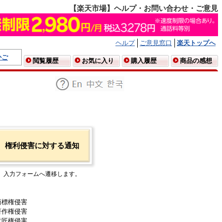
【楽天市場】ヘルプ・お問い合わせ・ご意見
ヘルプ
ご意見窓口
楽天トップへ
かご
閲覧履歴
お気に入り
購入履歴
商品の感想
権利侵害に対する通知
入力フォームへ遷移します。
商標権侵害
著作権侵害
意匠権侵害