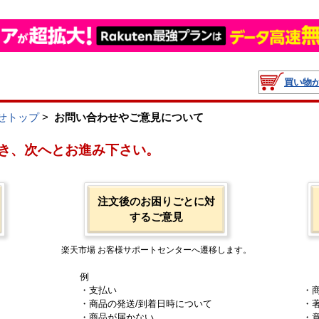
買い物
せトップ
>
お問い合わせやご意見について
き、次へとお進み下さい。
注文後のお困りごとに対
するご意見
楽天市場 お客様サポートセンターへ遷移します。
例
・支払い
・
・商品の発送/到着日時について
・
・商品が届かない
・