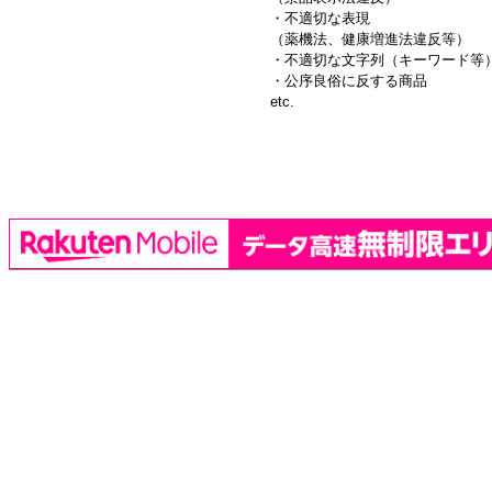
・不適切な表現
（薬機法、健康増進法違反等）
・不適切な文字列（キーワード等
・公序良俗に反する商品
etc.