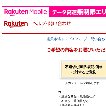
楽天市場トップ
>
ヘルプ・問い合わ
ご希望の内容をお選びいただ
不適切な商品/表記/価格
に対するご意見
入力フォームへ遷移します。
例
・違法な商品（危険物など）
・不当な二重価格など
（景品表示法違反）