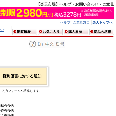
【楽天市場】ヘルプ・お問い合わせ・ご意見
ヘルプ
ご意見窓口
楽天トップへ
かご
閲覧履歴
お気に入り
購入履歴
商品の感想
権利侵害に対する通知
入力フォームへ遷移します。
商標権侵害
著作権侵害
意匠権侵害