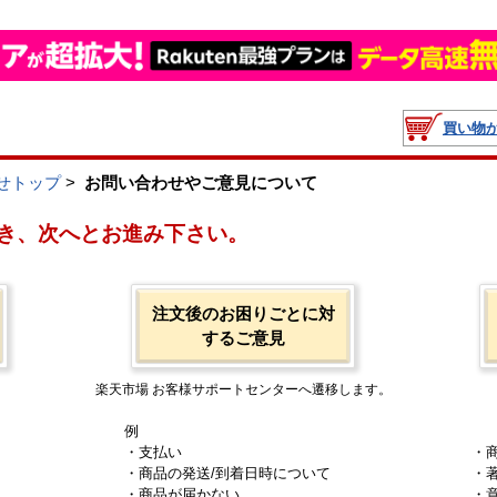
買い物
せトップ
>
お問い合わせやご意見について
き、次へとお進み下さい。
注文後のお困りごとに対
するご意見
楽天市場 お客様サポートセンターへ遷移します。
例
・支払い
・
・商品の発送/到着日時について
・
・商品が届かない
・