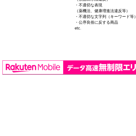
・不適切な表現
（薬機法、健康増進法違反等）
・不適切な文字列（キーワード等
・公序良俗に反する商品
etc.