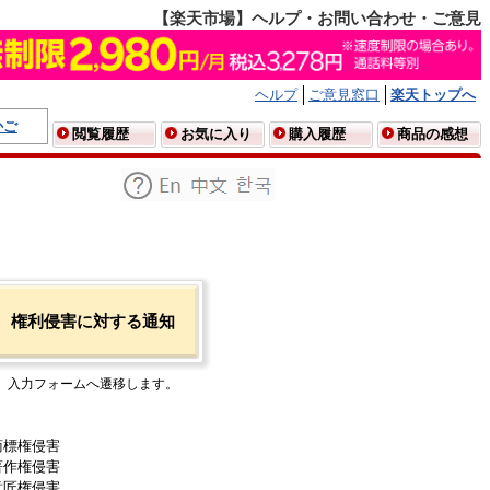
【楽天市場】ヘルプ・お問い合わせ・ご意見
ヘルプ
ご意見窓口
楽天トップへ
かご
閲覧履歴
お気に入り
購入履歴
商品の感想
権利侵害に対する通知
入力フォームへ遷移します。
商標権侵害
著作権侵害
意匠権侵害