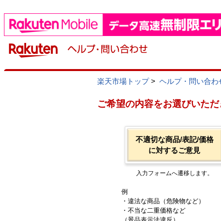
楽天市場トップ
>
ヘルプ・問い合わ
ご希望の内容をお選びいただ
不適切な商品/表記/価格
に対するご意見
入力フォームへ遷移します。
例
・違法な商品（危険物など）
・不当な二重価格など
（景品表示法違反）