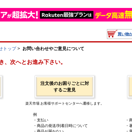
買い物
せトップ
>
お問い合わせやご意見について
き、次へとお進み下さい。
注文後のお困りごとに対
するご意見
楽天市場 お客様サポートセンターへ遷移します。
例
・支払い
・
・商品の発送/到着日時について
・
・商品が届かない
・