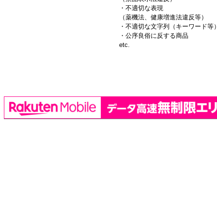
・不適切な表現
（薬機法、健康増進法違反等）
・不適切な文字列（キーワード等
・公序良俗に反する商品
etc.