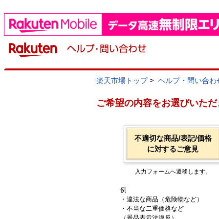
楽天市場トップ
>
ヘルプ・問い合わ
ご希望の内容をお選びいただ
不適切な商品/表記/価格
に対するご意見
入力フォームへ遷移します。
例
・違法な商品（危険物など）
・不当な二重価格など
（景品表示法違反）