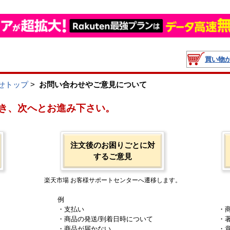
買い物
せトップ
>
お問い合わせやご意見について
き、次へとお進み下さい。
注文後のお困りごとに対
するご意見
楽天市場 お客様サポートセンターへ遷移します。
例
・支払い
・
・商品の発送/到着日時について
・
・商品が届かない
・