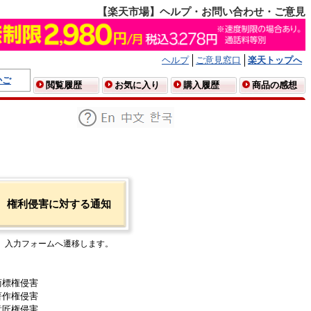
【楽天市場】ヘルプ・お問い合わせ・ご意見
ヘルプ
ご意見窓口
楽天トップへ
かご
閲覧履歴
お気に入り
購入履歴
商品の感想
権利侵害に対する通知
入力フォームへ遷移します。
商標権侵害
著作権侵害
意匠権侵害