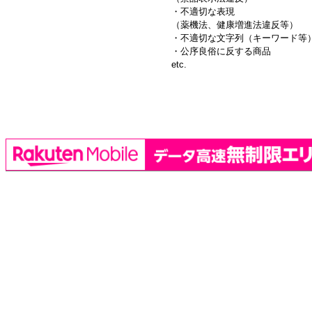
・不適切な表現
（薬機法、健康増進法違反等）
・不適切な文字列（キーワード等
・公序良俗に反する商品
etc.