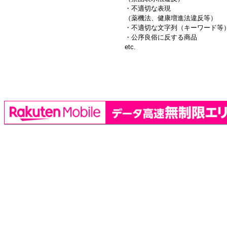
・不適切な表現
（薬機法、健康増進法違反等）
・不適切な文字列（キーワード等
・公序良俗に反する商品
etc.