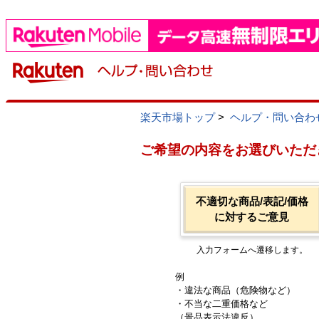
楽天市場トップ
>
ヘルプ・問い合わ
ご希望の内容をお選びいただ
不適切な商品/表記/価格
に対するご意見
入力フォームへ遷移します。
例
・違法な商品（危険物など）
・不当な二重価格など
（景品表示法違反）