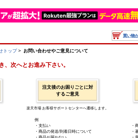
買い物
せトップ
>
お問い合わせやご意見について
き、次へとお進み下さい。
注文後のお困りごとに対
するご意見
楽天市場 お客様サポートセンターへ遷移します。
例
・支払い
・
・商品の発送/到着日時について
・
・商品が届かない
・