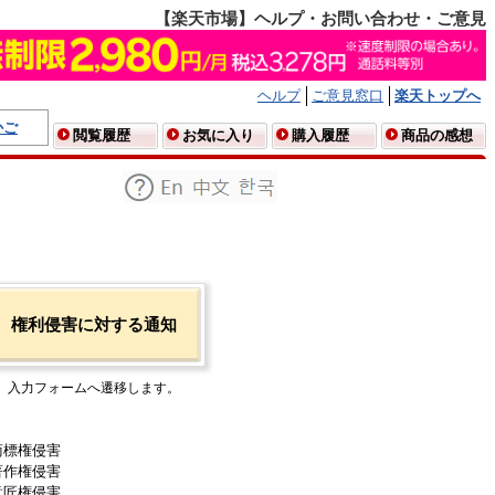
【楽天市場】ヘルプ・お問い合わせ・ご意見
ヘルプ
ご意見窓口
楽天トップへ
かご
閲覧履歴
お気に入り
購入履歴
商品の感想
権利侵害に対する通知
入力フォームへ遷移します。
商標権侵害
著作権侵害
意匠権侵害