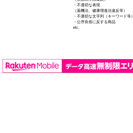
・不適切な表現
（薬機法、健康増進法違反等）
・不適切な文字列（キーワード等
・公序良俗に反する商品
etc.