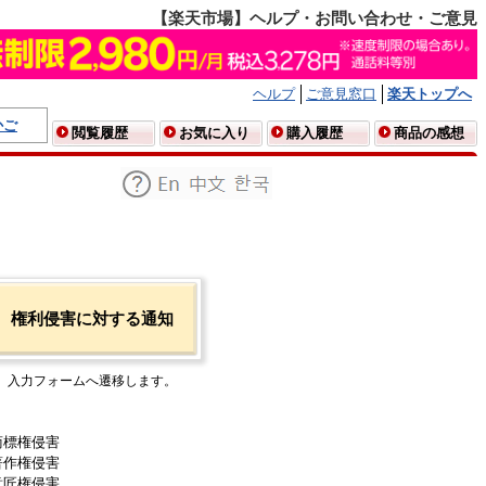
【楽天市場】ヘルプ・お問い合わせ・ご意見
ヘルプ
ご意見窓口
楽天トップへ
かご
閲覧履歴
お気に入り
購入履歴
商品の感想
権利侵害に対する通知
入力フォームへ遷移します。
商標権侵害
著作権侵害
意匠権侵害