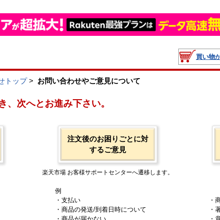
買い物
せトップ
>
お問い合わせやご意見について
き、次へとお進み下さい。
注文後のお困りごとに対
するご意見
楽天市場 お客様サポートセンターへ遷移します。
例
・支払い
・
・商品の発送/到着日時について
・
・商品が届かない
・