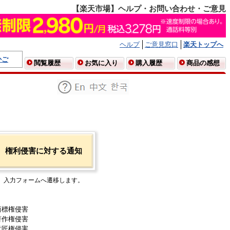
【楽天市場】ヘルプ・お問い合わせ・ご意見
ヘルプ
ご意見窓口
楽天トップへ
かご
閲覧履歴
お気に入り
購入履歴
商品の感想
権利侵害に対する通知
入力フォームへ遷移します。
商標権侵害
著作権侵害
意匠権侵害