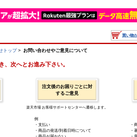
買い物
せトップ
>
お問い合わせやご意見について
き、次へとお進み下さい。
注文後のお困りごとに対
するご意見
楽天市場 お客様サポートセンターへ遷移します。
例
・支払い
・
・商品の発送/到着日時について
・
・商品が届かない
・