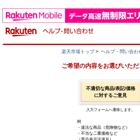
楽天市場トップ
>
ヘルプ・問い合わ
ご希望の内容をお選びいただ
不適切な商品/表記/価格
に対するご意見
入力フォームへ遷移します。
例
・違法な商品（危険物など）
・不当な二重価格など
（景品表示法違反）