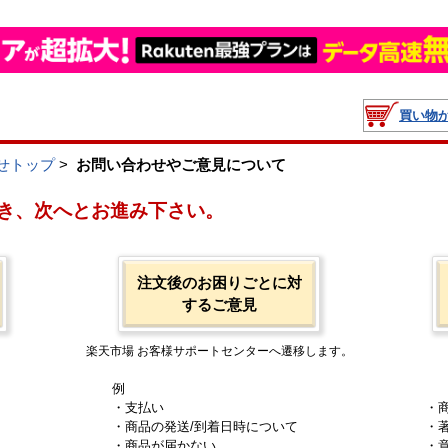
買い物
せトップ
>
お問い合わせやご意見について
き、次へとお進み下さい。
注文後のお困りごとに対
するご意見
楽天市場 お客様サポートセンターへ遷移します。
例
・支払い
・
・商品の発送/到着日時について
・
・商品が届かない
・