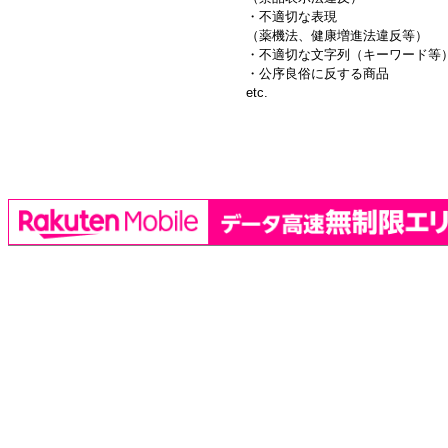
・不適切な表現
（薬機法、健康増進法違反等）
・不適切な文字列（キーワード等
・公序良俗に反する商品
etc.