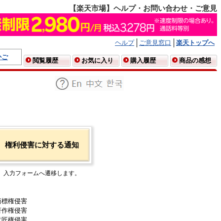
【楽天市場】ヘルプ・お問い合わせ・ご意見
ヘルプ
ご意見窓口
楽天トップへ
かご
閲覧履歴
お気に入り
購入履歴
商品の感想
権利侵害に対する通知
入力フォームへ遷移します。
商標権侵害
著作権侵害
意匠権侵害