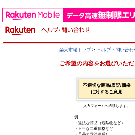
楽天市場トップ
>
ヘルプ・問い合わ
ご希望の内容をお選びいただ
不適切な商品/表記/価格
に対するご意見
入力フォームへ遷移します。
例
・違法な商品（危険物など）
・不当な二重価格など
（景品表示法違反）