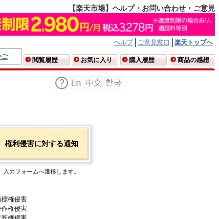
【楽天市場】ヘルプ・お問い合わせ・ご意見
ヘルプ
ご意見窓口
楽天トップへ
かご
閲覧履歴
お気に入り
購入履歴
商品の感想
権利侵害に対する通知
入力フォームへ遷移します。
商標権侵害
著作権侵害
意匠権侵害