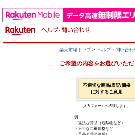
楽天市場トップ
>
ヘルプ・問い合わ
ご希望の内容をお選びいただ
不適切な商品/表記/価格
に対するご意見
入力フォームへ遷移します。
例
・違法な商品（危険物など）
・不当な二重価格など
（景品表示法違反）