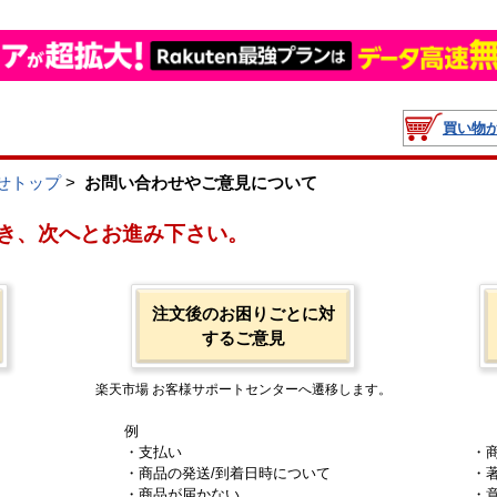
買い物
せトップ
>
お問い合わせやご意見について
き、次へとお進み下さい。
注文後のお困りごとに対
するご意見
楽天市場 お客様サポートセンターへ遷移します。
例
・支払い
・
・商品の発送/到着日時について
・
・商品が届かない
・