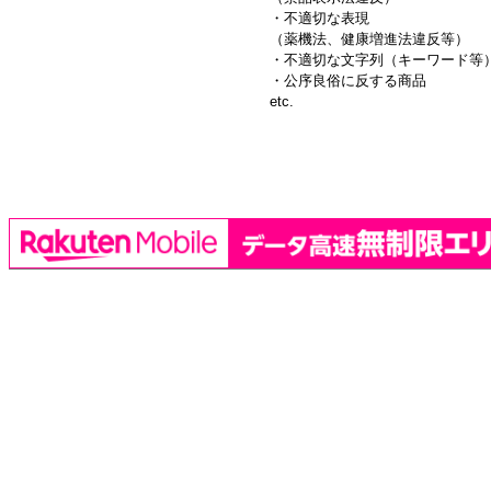
・不適切な表現
（薬機法、健康増進法違反等）
・不適切な文字列（キーワード等
・公序良俗に反する商品
etc.