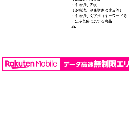
・不適切な表現
（薬機法、健康増進法違反等）
・不適切な文字列（キーワード等
・公序良俗に反する商品
etc.