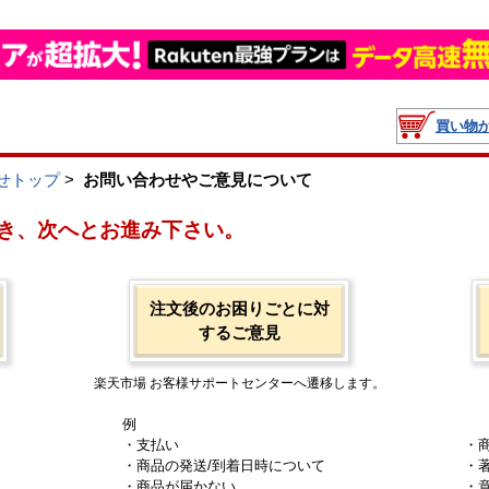
買い物
せトップ
>
お問い合わせやご意見について
き、次へとお進み下さい。
注文後のお困りごとに対
するご意見
楽天市場 お客様サポートセンターへ遷移します。
例
・支払い
・
・商品の発送/到着日時について
・
・商品が届かない
・