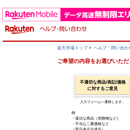
楽天市場トップ
>
ヘルプ・問い合わ
ご希望の内容をお選びいただ
不適切な商品/表記/価格
に対するご意見
入力フォームへ遷移します。
例
・違法な商品（危険物など）
・不当な二重価格など
（景品表示法違反）