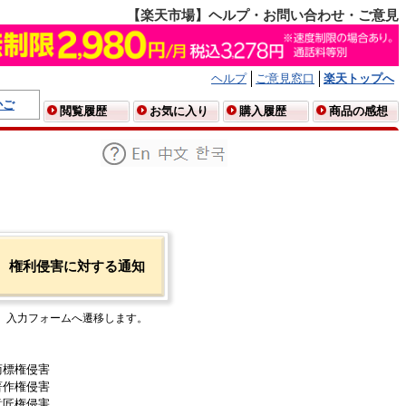
【楽天市場】ヘルプ・お問い合わせ・ご意見
ヘルプ
ご意見窓口
楽天トップへ
かご
閲覧履歴
お気に入り
購入履歴
商品の感想
権利侵害に対する通知
入力フォームへ遷移します。
商標権侵害
著作権侵害
意匠権侵害