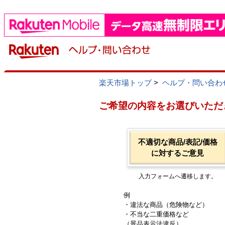
楽天市場トップ
>
ヘルプ・問い合わ
ご希望の内容をお選びいただ
不適切な商品/表記/価格
に対するご意見
入力フォームへ遷移します。
例
・違法な商品（危険物など）
・不当な二重価格など
（景品表示法違反）