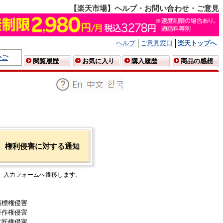
【楽天市場】ヘルプ・お問い合わせ・ご意見
ヘルプ
ご意見窓口
楽天トップへ
かご
閲覧履歴
お気に入り
購入履歴
商品の感想
権利侵害に対する通知
入力フォームへ遷移します。
商標権侵害
著作権侵害
意匠権侵害