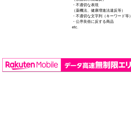
・不適切な表現
（薬機法、健康増進法違反等）
・不適切な文字列（キーワード等
・公序良俗に反する商品
etc.