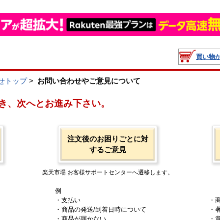
買い物
せトップ
>
お問い合わせやご意見について
き、次へとお進み下さい。
注文後のお困りごとに対
するご意見
楽天市場 お客様サポートセンターへ遷移します。
例
・支払い
・
・商品の発送/到着日時について
・
・商品が届かない
・