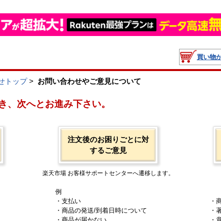
買い物
せトップ
>
お問い合わせやご意見について
き、次へとお進み下さい。
注文後のお困りごとに対
するご意見
楽天市場 お客様サポートセンターへ遷移します。
例
・支払い
・
・商品の発送/到着日時について
・
・商品が届かない
・