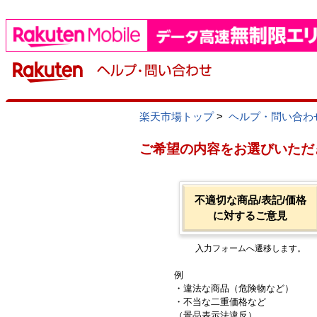
楽天市場トップ
>
ヘルプ・問い合わ
ご希望の内容をお選びいただ
不適切な商品/表記/価格
に対するご意見
入力フォームへ遷移します。
例
・違法な商品（危険物など）
・不当な二重価格など
（景品表示法違反）