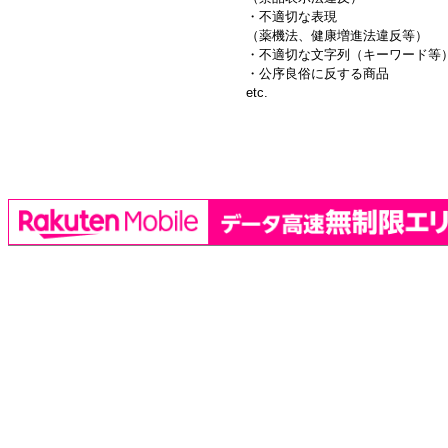
・不適切な表現
（薬機法、健康増進法違反等）
・不適切な文字列（キーワード等
・公序良俗に反する商品
etc.