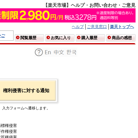
【楽天市場】ヘルプ・お問い合わせ・ご意見
ヘルプ
ご意見窓口
楽天トップへ
かご
閲覧履歴
お気に入り
購入履歴
商品の感想
権利侵害に対する通知
入力フォームへ遷移します。
商標権侵害
著作権侵害
意匠権侵害