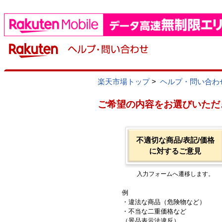
楽天市場トップ
>
ヘルプ・問い合わ
ご希望の内容をお選びいただ
不適切な商品/表記/価格
に対するご意見
入力フォームへ遷移します。
例
・違法な商品（危険物など）
・不当な二重価格など
（景品表示法違反）