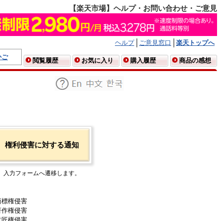
【楽天市場】ヘルプ・お問い合わせ・ご意見
ヘルプ
ご意見窓口
楽天トップへ
かご
閲覧履歴
お気に入り
購入履歴
商品の感想
権利侵害に対する通知
入力フォームへ遷移します。
商標権侵害
著作権侵害
意匠権侵害