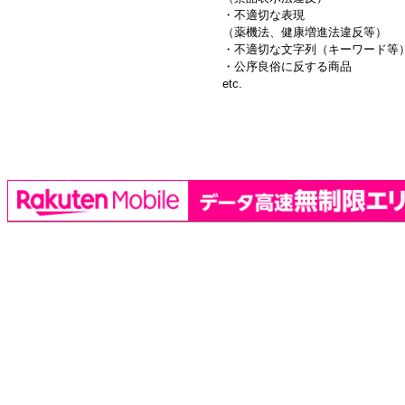
・不適切な表現
（薬機法、健康増進法違反等）
・不適切な文字列（キーワード等
・公序良俗に反する商品
etc.