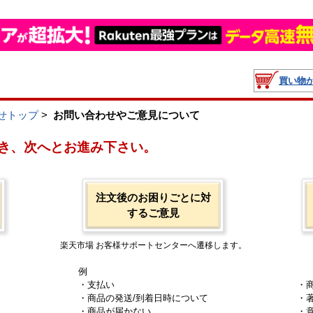
買い物
せトップ
>
お問い合わせやご意見について
き、次へとお進み下さい。
注文後のお困りごとに対
するご意見
楽天市場 お客様サポートセンターへ遷移します。
例
・支払い
・
・商品の発送/到着日時について
・
・商品が届かない
・