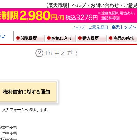
【楽天市場】ヘルプ・お問い合わせ・ご意見
ヘルプ
ご意見窓口
楽天トップへ
かご
閲覧履歴
お気に入り
購入履歴
商品の感想
権利侵害に対する通知
入力フォームへ遷移します。
商標権侵害
著作権侵害
意匠権侵害