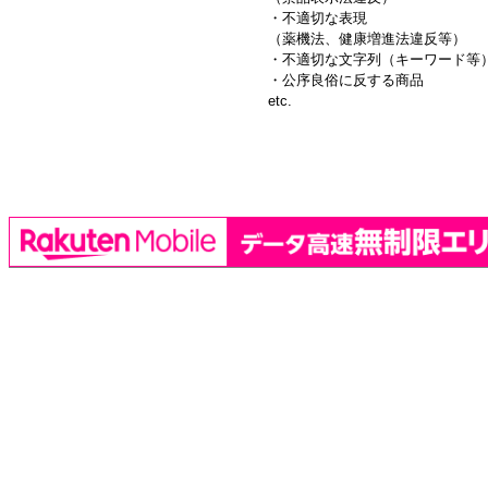
・不適切な表現
（薬機法、健康増進法違反等）
・不適切な文字列（キーワード等
・公序良俗に反する商品
etc.