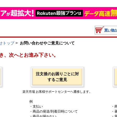
買い物
せトップ
>
お問い合わせやご意見について
き、次へとお進み下さい。
注文後のお困りごとに対
するご意見
楽天市場 お客様サポートセンターへ遷移します。
例
・支払い
・
・商品の発送/到着日時について
・
・商品が届かない
・