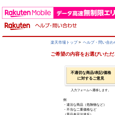
楽天市場トップ
>
ヘルプ・問い合わ
ご希望の内容をお選びいただ
不適切な商品/表記/価格
に対するご意見
入力フォームへ遷移します。
例
・違法な商品（危険物など）
・不当な二重価格など
（景品表示法違反）