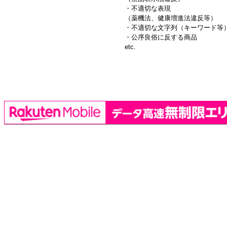
・不適切な表現
（薬機法、健康増進法違反等）
・不適切な文字列（キーワード等
・公序良俗に反する商品
etc.