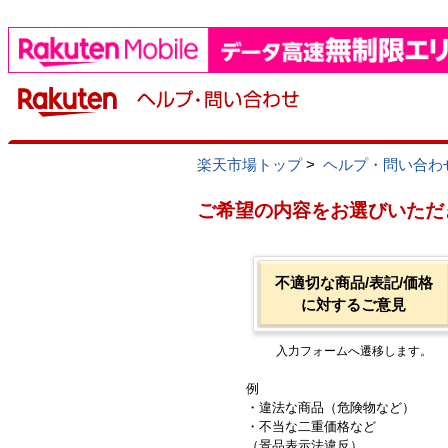
楽天市場トップ
>
ヘルプ・問い合わ
ご希望の内容をお選びいただ
不適切な商品/表記/価格
に対するご意見
入力フォームへ遷移します。
例
・違法な商品（危険物など）
・不当な二重価格など
（景品表示法違反）