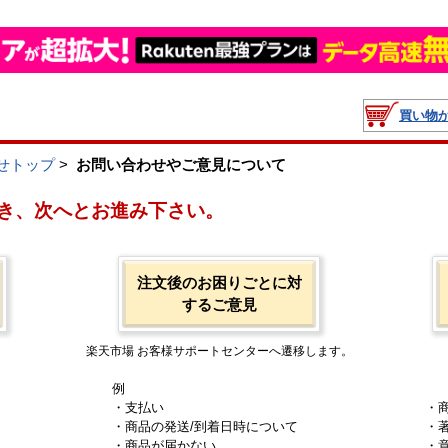
買い物
せトップ
>
お問い合わせやご意見について
き、次へとお進み下さい。
注文後のお困りごとに対
するご意見
楽天市場 お客様サポートセンターへ遷移します。
例
・支払い
・
・商品の発送/到着日時について
・
・商品が届かない
・