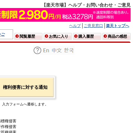
【楽天市場】ヘルプ・お問い合わせ・ご意見
ヘルプ
ご意見窓口
楽天トップへ
かご
閲覧履歴
お気に入り
購入履歴
商品の感想
権利侵害に対する通知
入力フォームへ遷移します。
商標権侵害
著作権侵害
意匠権侵害