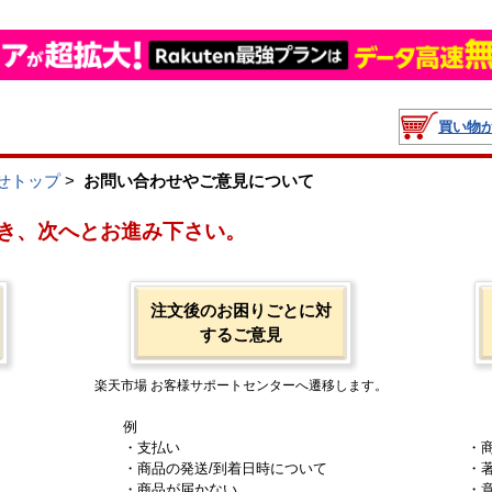
買い物
せトップ
>
お問い合わせやご意見について
き、次へとお進み下さい。
注文後のお困りごとに対
するご意見
楽天市場 お客様サポートセンターへ遷移します。
例
・支払い
・
・商品の発送/到着日時について
・
・商品が届かない
・