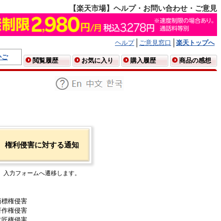
【楽天市場】ヘルプ・お問い合わせ・ご意見
ヘルプ
ご意見窓口
楽天トップへ
かご
閲覧履歴
お気に入り
購入履歴
商品の感想
権利侵害に対する通知
入力フォームへ遷移します。
商標権侵害
著作権侵害
意匠権侵害