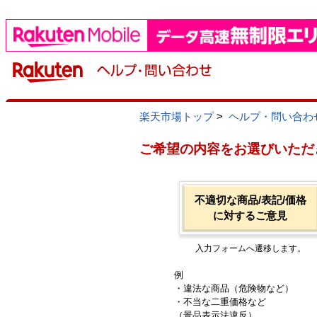
楽天市場トップ
>
ヘルプ・問い合わ
ご希望の内容をお選びいただ
不適切な商品/表記/価格
に対するご意見
入力フォームへ遷移します。
例
・違法な商品（危険物など）
・不当な二重価格など
（景品表示法違反）