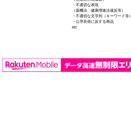
・不適切な表現
（薬機法、健康増進法違反等）
・不適切な文字列（キーワード等
・公序良俗に反する商品
etc.